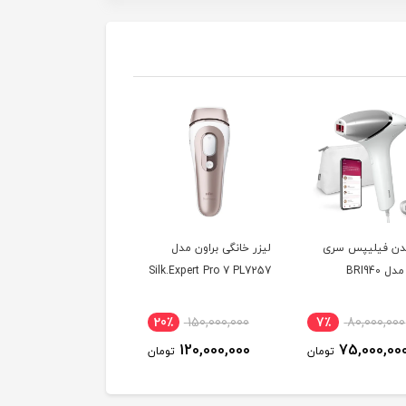
بدن فیلیپس سری
لیزر خانگی براون مدل
لیزر بدن و موزن فیلیپ
Silk.Expert Pro 7 PL7257
مدل BRI921
16٪
58,000,000
20٪
150,000,000
7٪
80,000,000
49,000,000
120,000,000
75,000,00
تومان
تومان
توم