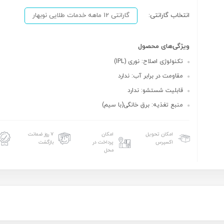
انتخاب گارانتی:
گارانتی 12 ماهه خدمات طلایی نوبهار
ویژگی‌های محصول
تکنولوژی اصلاح: نوری (IPL)
مقاومت در برابر آب: ندارد
قابلیت شستشو: ندارد
منبع تغذیه: برق خانگی(با سیم)
امکان تحویل
امکان
۷ روز ضمانت
اکسپرس
پرداخت در
بازگشت
محل