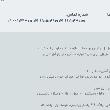
ما
شماره تماس:
☎️021-66704300☎️021-65011048📱09122903930
nobahar.n) ، مجموعه ای کامل از بهترین برندهای لوازم خانگی ، لوازم آرایشی و
زیزان برای خرید لوازم خانگی ، لوازم آرایشی و
 آشپزخانه و ...)
ر ،اتو مو ،برس حرارتی مو، لیز بدن ، بینی زن و
 ژل مو و ....)
والرا - رمینگتون - موزر - وال - ارمیلا - بابیلیس
 اول، واحد: 5،