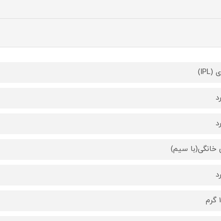
(IPL)
د
د
 خانگی(با سیم)
د
م