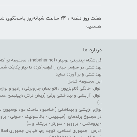
هفت روز هفته ، ۲۴ ساعت شبانه‌روز پاسخگوی ش
هستیم
درباره ما
فروشگاه اینترنتی نوبهار (et
بهداشتی در سراسر جهان را فراهم کرده تا نیاز یکایک شما ع
بهداشتی را بر آورده نماید.
این مجموعه شامل:
لوازم خانگی (تلویزیون ، اتو بخار، جاروبرقی ، رادیو و لوازم
لوازم آرایشی و بهداشتی برقی (ریش تراش ،اپیلیدی ،سشوا
...)
لوازم آرایشی و بهداشتی ( شامپو ، ماسک مو ، لوسیون مو ،
در مجموع برندهای (فیلیپس - پاناسونیک - سونی - براون - 
- پرومکس - پروویو - سورکر - پریتک و ...)
آدرس : جمهوری اسلامی، کوچه رم، خیابان جمهوری اسلامی، پلاک: 619 پاساژ پردیس، طبقه: