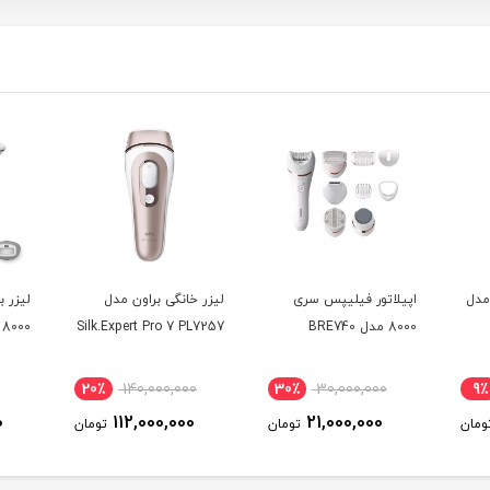
اتور براون سری 7 مدل
اپیلاتور فیلیپس سری
لیزر خانگی براون مدل
لیزر 
8000 مدل BRE740
Silk.Expert Pro 7 PL7257
8000 مدل BRI940
20٪
140,000,000
30٪
30,000,000
9٪
0
112,000,000
21,000,000
ومان
تومان
تومان