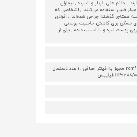
تگاه برای افراد زیر ممنوع است , افرادی که زیر 18 سال دارند. , خانم‌ های باردار و شیرده , بیماران
 میکر قلبی استفاده می‌کنند. , اشخاصی که
سه هفته‌ی گذشته جراحی شده‌اند. , افرادی
روهای مسکن برای کاهش حاسیت پوستی
روی پوست تیره و یا آسیب دیده , برای از
سری مخصوص بدن به مساحت 4cm² , سری مخصوص صورت به مساحت 2cm² مجهز به فیلتر اضافی , 1 عدد دستمال