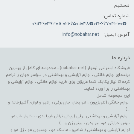
هستیم
شماره تماس:
☎️021-66704300☎️021-65011048📱09122903930
آدرس ایمیل:
info@nobahar.net
درباره ما
فروشگاه اینترنتی نوبهار (nobahar.net) ، مجموعه ای کامل از بهترین
برندهای لوازم خانگی ، لوازم آرایشی و بهداشتی در سراسر جهان را فراهم
کرده تا نیاز یکایک شما عزیزان برای خرید لوازم خانگی ، لوازم آرایشی و
بهداشتی را بر آورده نماید.
این مجموعه شامل:
لوازم خانگی (تلویزیون ، اتو بخار، جاروبرقی ، رادیو و لوازم آشپزخانه و
...)
لوازم آرایشی و بهداشتی برقی (ریش تراش ،اپیلیدی ،سشوار ،اتو مو
،برس حرارتی مو، لیز بدن ، بینی زن و ...)
لوازم آرایشی و بهداشتی ( شامپو ، ماسک مو ، لوسیون مو ، ژل مو و