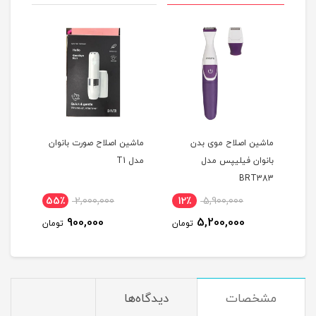
ر فیلیپس سری 8000
ماشین اصلاح موی بدن
ماشین اصلاح صورت بانوان
بانوان فیلیپس مدل
مدل T1
7681
BRT383
55٪
2,000,000
12٪
5,900,000
3
900,000
5,200,000
مان
تومان
تومان
مشخصات
دیدگاه‌ها