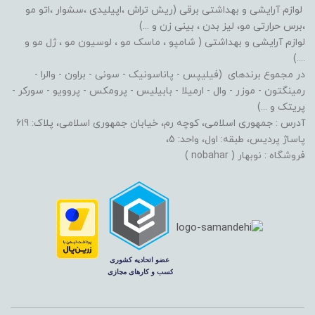
لوازم آرایشی و بهداشتی برقی (ریش تراش ،اپیلیدی ،سشوار ،اتو مو
،برس حرارتی مو، لیز بدن ، بینی زن و ...)
لوازم آرایشی و بهداشتی ( شامپو ، ماسک مو ، لوسیون مو ، ژل مو و
....)
در مجموع برندهای (فیلیپس - پاناسونیک - سونی - براون - والرا -
رمینگتون - موزر - وال - ارمیلا - بابیلیس - پرومکس - پروویو - سورکر -
پریتک و ...)
آدرس : جمهوری اسلامی، کوچه رم، خیابان جمهوری اسلامی، پلاک: 619
پاساژ پردیس، طبقه: اول، واحد: 5،
فروشگاه : نوبهار ( nobahar )