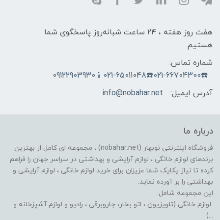
هفت روز هفته ، ۲۴ ساعت شبانه‌روز پاسخگوی شما
هستیم
شماره تماس:
☎️021-66704300☎️021-65011048📱09122903930
آدرس ایمیل:
info@nobahar.net
درباره ما
فروشگاه اینترنتی نوبهار (nobahar.net) ، مجموعه ای کامل از بهترین
برندهای لوازم خانگی ، لوازم آرایشی و بهداشتی در سراسر جهان را فراهم
کرده تا نیاز یکایک شما عزیزان برای خرید لوازم خانگی ، لوازم آرایشی و
بهداشتی را بر آورده نماید.
این مجموعه شامل:
لوازم خانگی (تلویزیون ، اتو بخار، جاروبرقی ، رادیو و لوازم آشپزخانه و
...)