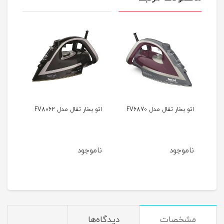
اتو بخار تفال مدل FV6870
اتو بخار تفال مدل FV8062
اتو 
QT1811 ظرفیت
ناموجود
ناموجود
نام
مشخصات
دیدگاه‌ها