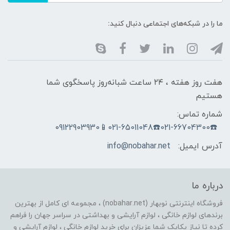
ما را در شبکه‌های اجتماعی دنبال کنید:
هفت روز هفته ، ۲۴ ساعت شبانه‌روز پاسخگوی شما
هستیم
شماره تماس:
☎️021-66704300☎️021-65011048📱09122903930
آدرس ایمیل:
info@nobahar.net
درباره ما
فروشگاه اینترنتی نوبهار (nobahar.net) ، مجموعه ای کامل از بهترین
برندهای لوازم خانگی ، لوازم آرایشی و بهداشتی در سراسر جهان را فراهم
کرده تا نیاز یکایک شما عزیزان برای خرید لوازم خانگی ، لوازم آرایشی و