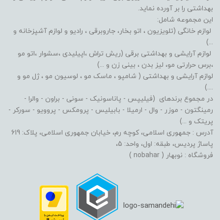
بهداشتی را بر آورده نماید.
این مجموعه شامل:
لوازم خانگی (تلویزیون ، اتو بخار، جاروبرقی ، رادیو و لوازم آشپزخانه و
...)
لوازم آرایشی و بهداشتی برقی (ریش تراش ،اپیلیدی ،سشوار ،اتو مو
،برس حرارتی مو، لیز بدن ، بینی زن و ...)
لوازم آرایشی و بهداشتی ( شامپو ، ماسک مو ، لوسیون مو ، ژل مو و
....)
در مجموع برندهای (فیلیپس - پاناسونیک - سونی - براون - والرا -
رمینگتون - موزر - وال - ارمیلا - بابیلیس - پرومکس - پروویو - سورکر -
پریتک و ...)
آدرس : جمهوری اسلامی، کوچه رم، خیابان جمهوری اسلامی، پلاک: 619
پاساژ پردیس، طبقه: اول، واحد: 5،
فروشگاه : نوبهار ( nobahar )