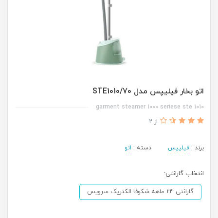
اتو بخار فیلیپس مدل STE1010/70
garment steamer 1000 seriese ste 1010
از 2
برند :
فیلیپس
دسته :
اتو
انتخاب گارانتی:
گارانتی 24 ماهه شکوفا الکتریک سرویس