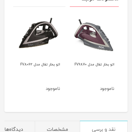
اتو بخار تفال مدل FV6870
اتو بخار تفال مدل FV8062
اتو 
QT1811 ظرفیت
ناموجود
ناموجود
نام
نقد و برسی
مشخصات
دیدگاه‌ها