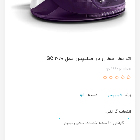
اتو بخار مخزن دار فیلیپس مدل GC9660
gc9660 philips
برند :
فیلیپس
دسته :
اتو
انتخاب گارانتی:
گارانتی 12 ماهه خدمات طلایی نوبهار