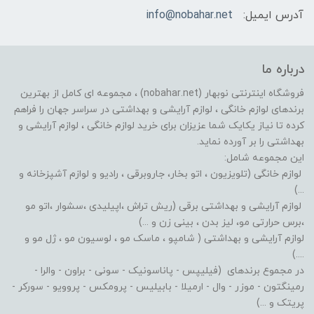
آدرس ایمیل:
info@nobahar.net
درباره ما
فروشگاه اینترنتی نوبهار (nobahar.net) ، مجموعه ای کامل از بهترین
برندهای لوازم خانگی ، لوازم آرایشی و بهداشتی در سراسر جهان را فراهم
کرده تا نیاز یکایک شما عزیزان برای خرید لوازم خانگی ، لوازم آرایشی و
بهداشتی را بر آورده نماید.
این مجموعه شامل:
لوازم خانگی (تلویزیون ، اتو بخار، جاروبرقی ، رادیو و لوازم آشپزخانه و
...)
لوازم آرایشی و بهداشتی برقی (ریش تراش ،اپیلیدی ،سشوار ،اتو مو
،برس حرارتی مو، لیز بدن ، بینی زن و ...)
لوازم آرایشی و بهداشتی ( شامپو ، ماسک مو ، لوسیون مو ، ژل مو و
....)
در مجموع برندهای (فیلیپس - پاناسونیک - سونی - براون - والرا -
رمینگتون - موزر - وال - ارمیلا - بابیلیس - پرومکس - پروویو - سورکر -
پریتک و ...)