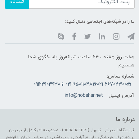
ثبت‌نام
ما را در شبکه‌های اجتماعی دنبال کنید:
هفت روز هفته ، ۲۴ ساعت شبانه‌روز پاسخگوی شما
هستیم
شماره تماس:
☎️021-66704300☎️021-65011048📱09122903930
آدرس ایمیل:
info@nobahar.net
درباره ما
فروشگاه اینترنتی نوبهار (nobahar.net) ، مجموعه ای کامل از بهترین
برندهای لوازم خانگی ، لوازم آرایشی و بهداشتی در سراسر جهان را فراهم