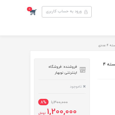
0
ورود به حساب کاربری
سری یدک مسواک برقی اورال-بی مدل CROSS ACTION بسته 4
فروشنده: فروشگاه
اینترنتی نوبهار
ناموجود
8%
1,300,000
1,200,000
تومان