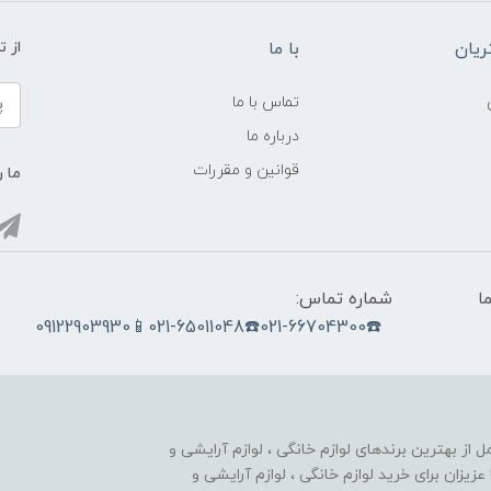
یان
با ما
از ت
تماس با ما
درباره ما
قوانین و مقررات
ما ر
ما
شماره تماس:
☎️021-66704300☎️021-65011048📱09122903930
nobahar.n) ، مجموعه ای کامل از بهترین برندهای لوازم خانگی ، لوازم آرایشی و
زیزان برای خرید لوازم خانگی ، لوازم آرایشی و