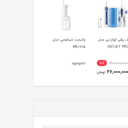
 برقی اورال-بی مدل
واترجت شیائومی مدل
مسواک برقی اورال بی مد
PRO 1 680
ME0705
OXYJET PRO
ناموجود
ناموجود
10٪
30,000,00
27,000,00
تومان