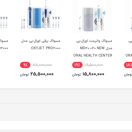
بی
مسواک واترجت اورال-بی
مسواک برقی اورال-بی مدل
مسواک
مدل MD20.020 NEW
OXYJET PRO2000
2000
ORAL HEALTH CENTER
OR
به همراه 2 عدد سری
0
9٪
28,000,000
19٪
19,500,000
18
0
25,500,000
15,800,000
ومان
تومان
تومان