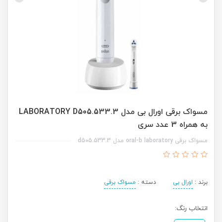
مسواک برقی اورال بی مدل LABORATORY D505.533.3
به همراه 3 عدد سری
مسواک برقی oral-b laboratory مدل d505.533.3
برند :
اورال بی
دسته :
مسواک برقی
انتخاب رنگ: