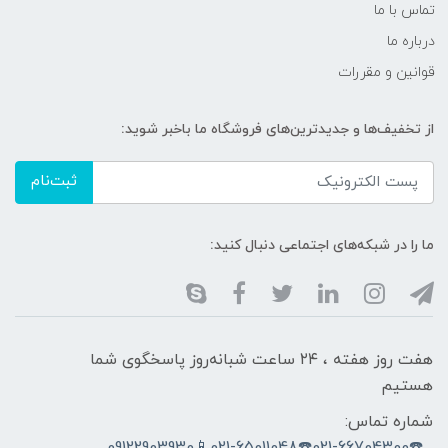
تماس با ما
درباره ما
قوانین و مقررات
از تخفیف‌ها و جدیدترین‌های فروشگاه ما باخبر شوید:
ثبت‌نام
ما را در شبکه‌های اجتماعی دنبال کنید:
هفت روز هفته ، ۲۴ ساعت شبانه‌روز پاسخگوی شما
هستیم
شماره تماس:
☎️021-66704300☎️021-65011048📱09122903930