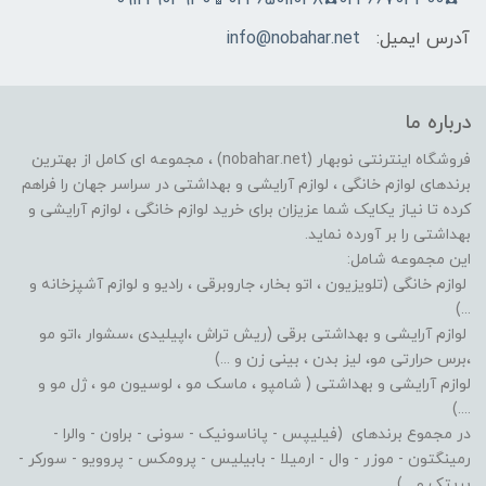
آدرس ایمیل:
info@nobahar.net
درباره ما
فروشگاه اینترنتی نوبهار (nobahar.net) ، مجموعه ای کامل از بهترین
برندهای لوازم خانگی ، لوازم آرایشی و بهداشتی در سراسر جهان را فراهم
کرده تا نیاز یکایک شما عزیزان برای خرید لوازم خانگی ، لوازم آرایشی و
بهداشتی را بر آورده نماید.
این مجموعه شامل:
لوازم خانگی (تلویزیون ، اتو بخار، جاروبرقی ، رادیو و لوازم آشپزخانه و
...)
لوازم آرایشی و بهداشتی برقی (ریش تراش ،اپیلیدی ،سشوار ،اتو مو
،برس حرارتی مو، لیز بدن ، بینی زن و ...)
لوازم آرایشی و بهداشتی ( شامپو ، ماسک مو ، لوسیون مو ، ژل مو و
....)
در مجموع برندهای (فیلیپس - پاناسونیک - سونی - براون - والرا -
رمینگتون - موزر - وال - ارمیلا - بابیلیس - پرومکس - پروویو - سورکر -
پریتک و ...)